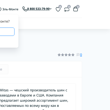
0
0
0
8 800 533-79-90
Эль-Монте
онте
?
0
ке
Mitas — чешский производитель шин с
заводами в Европе и США. Компания
предлагает широкий ассортимент шин,
поставляемых по всему миру как в