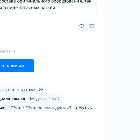
составе оригинального оборудования, так
и в виде запасных частей.
аллах: -1
 о наличии
а протектора, мм:
22
Модель:
иагональная
SK-02
Обод / Обод рекомендуемый:
500
9.75x16.5