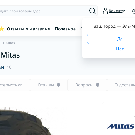
Клиенту
Ваш город —
Эль-М
Отзывы о магазине
Полезное
Связаться с нами
 TL Mitas
 Mitas
AN:
10
ктеристики
Отзывы
Вопросы
О достав
0
0