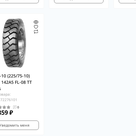
-10 (225/75-10)
 142A5 FL-08 TT
s
овара:
072276101
0
859 ₽
Уведомить меня