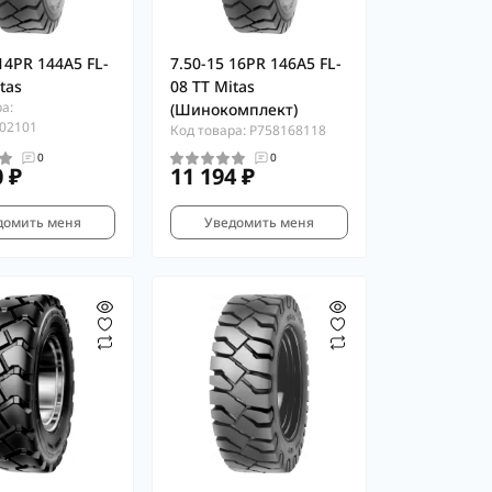
14PR 144A5 FL-
7.50-15 16PR 146A5 FL-
tas
08 TT Mitas
а:
(Шинокомплект)
02101
Код товара: P758168118
0
0
0 ₽
11 194 ₽
домить меня
Уведомить меня