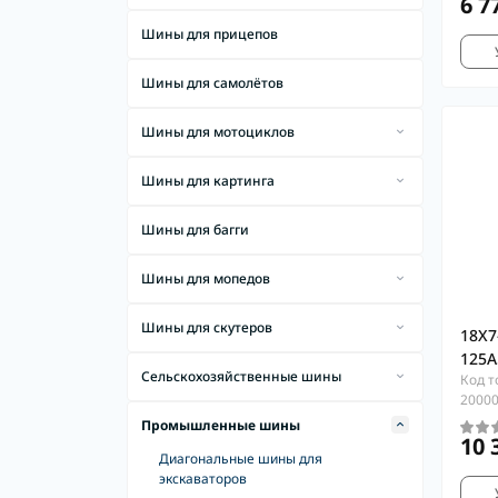
6 7
Шины для прицепов
Шины для самолётов
Шины для мотоциклов
Зимние шины для мотоциклов
Шины для картинга
Шины для городских мотоциклов
Спортивный картинг
Шины для багги
Шины для спортивных мотоциклов
Шины для прокатного картинга
Шины для спортивно-туристических
Шины для мопедов
мотоциклов
Спортивные шины
Шины для скутеров
Шины для трека
18X7
Классические шины
Простые шины для скутера
125A
Шины для круизеров и кастомов
Сельскохозяйственные шины
Код т
С белой боковиной
Спортивные шины
2000
Шины для комбайнов
Шины для классических мотоциклов
Промышленные шины
Классические шины
10 
Шины для прицепов
Шины для минимото
Диагональные шины для
С белой боковиной
экскаваторов
Шины для Тракторов
Шины для туристических мотоциклов