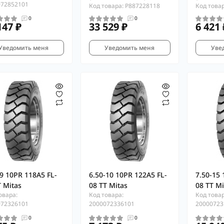
072852101
Код товара: P887228118
Код това
0
0
147 ₽
33 529 ₽
6 421 
Уведомить меня
Уведомить меня
Уве
-9 10PR 118A5 FL-
6.50-10 10PR 122A5 FL-
7.50-15 
T Mitas
08 TT Mitas
08 TT Mi
овара:
Код товара:
Код товар
072326101
2000072336101
20000723
0
0