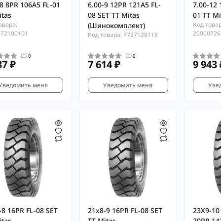
-8 8PR 106A5 FL-01
6.00-9 12PR 121A5 FL-
7.00-12 
itas
08 SET TT Mitas
01 TT Mi
овара:
Код товар
(Шинокомплект)
072100101
20000726
Код товара: P727128118
0
0
87 ₽
7 614 ₽
9 943 
Уведомить меня
Уведомить меня
Уве
-8 16PR FL-08 SET
21x8-9 16PR FL-08 SET
23X9-10 
itas
TT Mitas
20PR 14