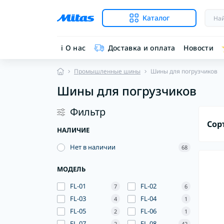
Каталог
ℹ︎ О нас
Доставка и оплата
Новости
Промышленные шины
Шины для погрузчиков
Шины для погрузчиков
Фильтр
Сор
НАЛИЧИЕ
Нет в наличии
68
МОДЕЛЬ
FL-01
FL-02
7
6
FL-03
FL-04
4
1
FL-05
FL-06
2
1
FL-07
FL-08
2
42