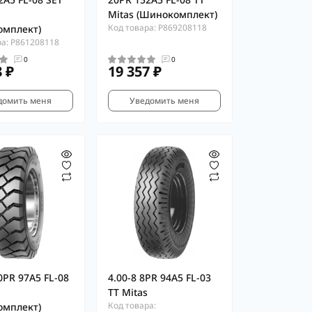
Mitas (Шинокомплект)
Код товара: P869208118
омплект)
ра: P861208118
0
0
8 ₽
19 357 ₽
домить меня
Уведомить меня
0PR 97A5 FL-08
4.00-8 8PR 94A5 FL-03
TT Mitas
Код товара:
омплект)