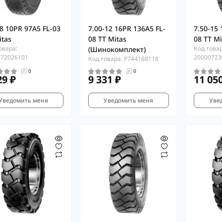
-8 10PR 97A5 FL-03
7.00-12 16PR 136A5 FL-
7.50-15 
itas
08 TT Mitas
08 TT Mi
овара:
Код товар
(Шинокомплект)
072026101
20000723
Код товара: P744168118
0
0
29 ₽
9 331 ₽
11 05
Уведомить меня
Уведомить меня
Уве