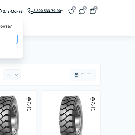
0
0
0
8 800 533-79-90
Эль-Монте
онте
?