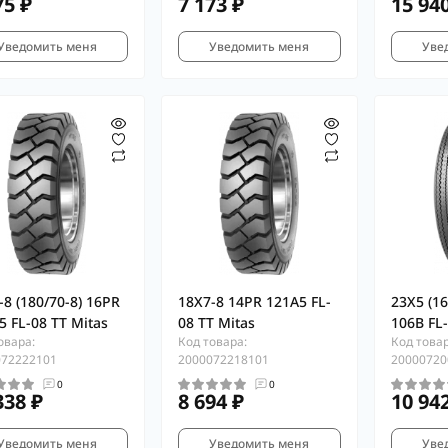
75 ₽
7 173 ₽
15 94
Уведомить меня
Уведомить меня
Уве
-8 (180/70-8) 16PR
18X7-8 14PR 121A5 FL-
23X5 (16
5 FL-08 TT Mitas
08 TT Mitas
106B FL-
овара:
Код товара:
Код товар
072222101
2000072218101
20000720
0
0
338 ₽
8 694 ₽
10 94
Уведомить меня
Уведомить меня
Уве