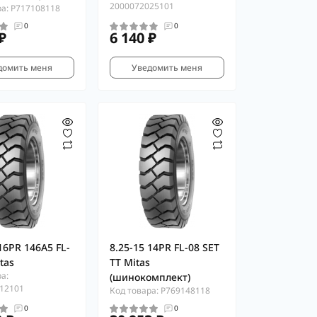
2000072025101
ра: P717108118
0
0
₽
6 140 ₽
домить меня
Уведомить меня
16PR 146A5 FL-
8.25-15 14PR FL-08 SET
tas
TT Mitas
а:
(шинокомплект)
12101
Код товара: P769148118
0
0