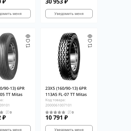
0 ₽
30 953 ₽
домить меня
Уведомить меня
0/90-13) 6PR
23X5 (160/90-13) 6PR
05 TT Mitas
113A5 FL-07 TT Mitas
а:
Код товара:
09101
2000061007101
0
0
2 ₽
10 791 ₽
домить меня
Уведомить меня