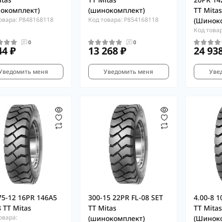
окомплект)
(шинокомплект)
TT Mitas
овара: P848168118
Код товара: P854168118
(Шинок
Код това
0
0
44 ₽
13 268 ₽
24 93
Уведомить меня
Уведомить меня
Уве
75-12 16PR 146A5
300-15 22PR FL-08 SET
4.00-8 1
8 TT Mitas
TT Mitas
TT Mitas
овара:
(шинокомплект)
(Шинок