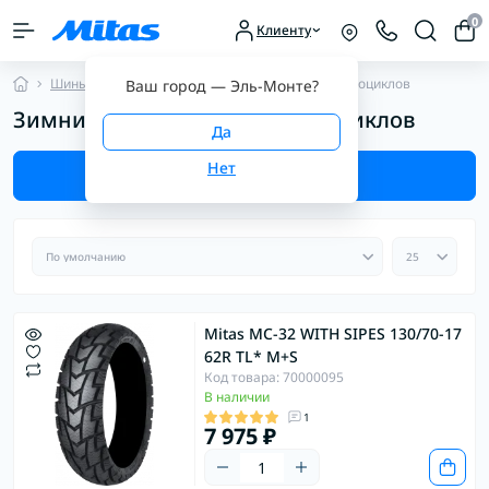
0
Клиенту
Шины для мотоциклов
Зимние шины для мотоциклов
Ваш город —
Эль-Монте
?
Зимние шины Mitas для мотоциклов
Фильтр
Mitas MC-32 WITH SIPES 130/70-17
62R TL* M+S
Код товара: 70000095
В наличии
1
7 975 ₽