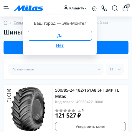
0
Клиенту
Сельскохозяйственные шины
Шины для комбайнов
Ваш город —
Эль-Монте
?
Шины для комбайнов
Фильтр
500/85-24 182/161A8 SFT IMP TL
Mitas
Код товара: 4006342210000
0
121 527 ₽
Уведомить меня