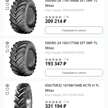
500/80-28 176/164A8 SFT IMP TL
Mitas
Код товара: 4006342020000
0
209 214 ₽
Уведомить меня
500/85-24 165/177A8 SFT IMP TL
Mitas
Код товара: 4006342010000
0
193 347 ₽
Уведомить меня
650/75R32 167A8/164B AC70 H TL
Mitas
Код товара: 5011514910000
0
331 194 ₽