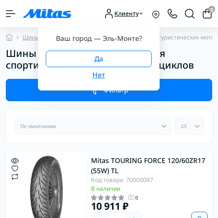
0
Клиенту
Шины для мотоциклов
Шины для спортивно-туристических мото
Ваш город —
Эль-Монте
?
Шины Mitas TOURING FORCE для
спортивно-туристических мотоциклов
Фильтр
Mitas TOURING FORCE 120/60ZR17
(55W) TL
Код товара: 70000087
В наличии
0
10 911 ₽