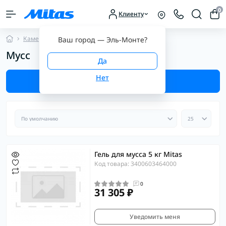
0
Клиенту
Камеры и ободные ленты
Мусс
Ваш город —
Эль-Монте
?
Мусс
Фильтр
Гель для мусса 5 кг Mitas
Код товара: 3400603464000
0
31 305 ₽
Уведомить меня