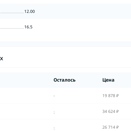
12.00
16.5
ах
Осталось
Цена
-
19 878 ₽
-
34 624 ₽
-
26 714 ₽