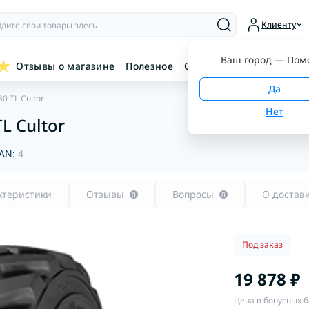
Клиенту
Ваш город —
Пом
Отзывы о магазине
Полезное
Связаться с нами
0 TL Cultor
L Cultor
AN:
4
ктеристики
Отзывы
Вопросы
О достав
0
0
Под заказ
19 878 ₽
Цена в бонусных б