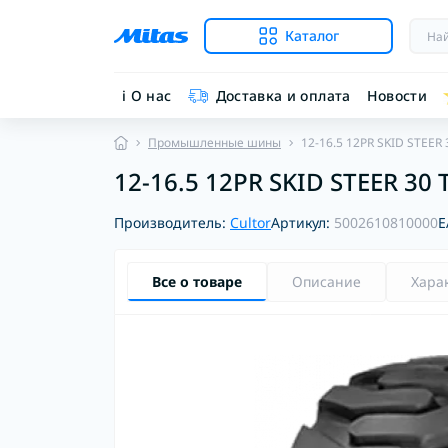
Каталог
ℹ︎ О нас
Доставка и оплата
Новости
Промышленные шины
12-16.5 12PR SKID STEER 3
12-16.5 12PR SKID STEER 30 T
Производитель:
Cultor
Артикул:
5002610810000
E
Все о товаре
Описание
Хара