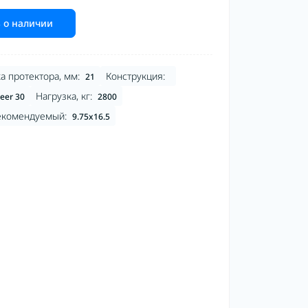
 о наличии
а протектора, мм:
Конструкция:
21
Нагрузка, кг:
teer 30
2800
екомендуемый:
9.75x16.5