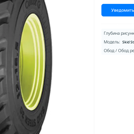
Уведомить
Глубина рисунк
Модель:
Skid S
Обод / Обод р