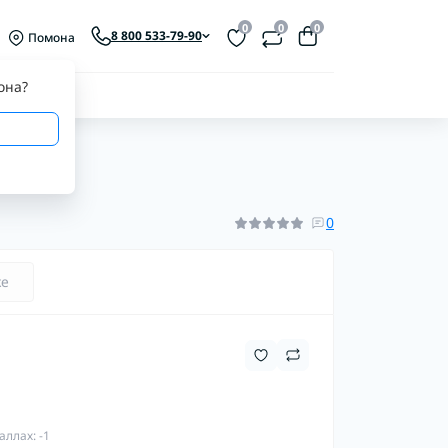
0
0
0
8 800 533-79-90
Помона
она
?
0
ке
аллах: -1