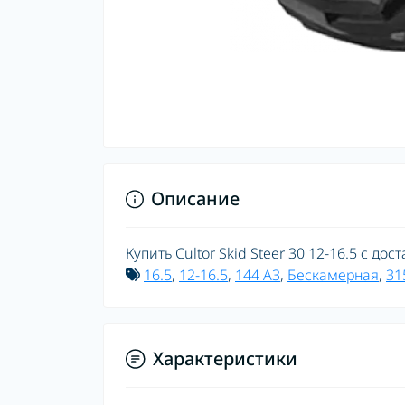
Описание
Купить Cultor Skid Steer 30 12-16.5 с до
16.5
,
12-16.5
,
144 A3
,
Бескамерная
,
31
Характеристики