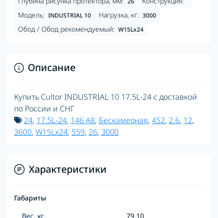
Глубина рисунка протектора, мм:
Конструкция:
26
Модель:
Нагрузка, кг:
INDUSTRIAL 10
3000
Обод / Обод рекомендуемый:
W15Lx24
Описание
Купить Cultor INDUSTRIAL 10 17.5L-24 с доставкой
по России и СНГ
24
,
17.5L-24
,
146 A8
,
Бескамерная
,
452
,
2.6
,
12
,
3600
,
W15Lx24
,
559
,
26
,
3000
Характеристики
Габариты
Вес, кг
79.10