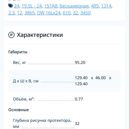
24
,
19.5L - 24
,
151A8
,
Бескамерная
,
495
,
1314
,
2.3
,
12
,
3865
,
DW 16Lx24
,
610
,
32
,
3450
Характеристики
Габариты
Вес, кг
95.20
129.40 x 46.00 x
Д х Ш х В, см
129.40
Объём, м³:
0.77
Основные
Глубина рисунка протектора,
32
мм