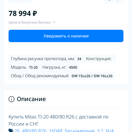
78 994 ₽
Цена в бонусных баллах: -1
Уведомить о наличии
Глубина рисунка протектора, мм:
Конструкция:
34
Модель:
Нагрузка, кг:
TI-20
4500
Обод / Обод рекомендуемый:
DW 15Lx26 / DW 16Lx26
Описание
Купить Mitas TI-20 480/80 R26 с доставкой по
России и СНГ
26
,
480/80 R26
,
160A8
,
Бескамерная
,
3.2
,
N/A
,