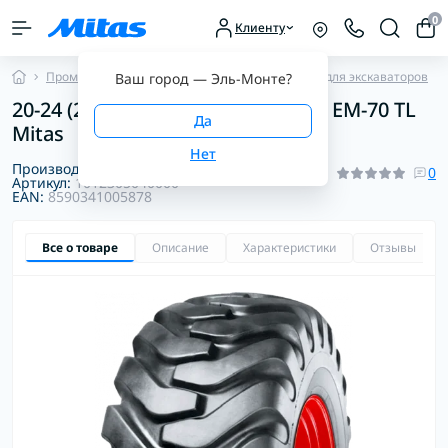
0
Клиенту
Промышленные шины
Диагональные шины для экскаваторов
Ваш город —
Эль-Монте
?
20-24 (22/70-24) 12PR 173A2/158B EM-70 TL
Mitas
Производитель:
Mitas
0
Артикул:
1012305040000
EAN:
8590341005878
Все о товаре
Описание
Характеристики
Отзывы
0