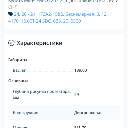
Купить Mitas EM-70 20 - 24 с доставкой по России и
СНГ
24
,
20 - 24
,
173A2/158B
,
Бескамерная
,
3
,
12
,
4170
,
16.00T-24 SDC
,
633
,
29
,
6500
Характеристики
Габариты
Вес, кг
139.00
Основные
Глубина рисунка протектора,
29
мм
Конструкция
Диагональная
Модель
EM-70