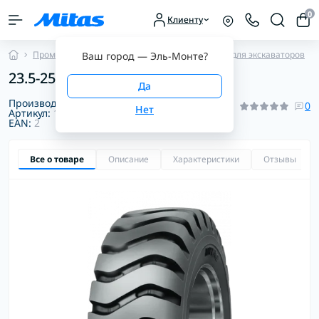
0
Клиенту
Промышленные шины
Диагональные шины для экскаваторов
Ваш город —
Эль-Монте
?
23.5-25 28PR 183B EM-30 TL Mitas
Производитель:
Mitas
0
Артикул:
1012307970000
EAN:
2
Все о товаре
Описание
Характеристики
Отзывы
0