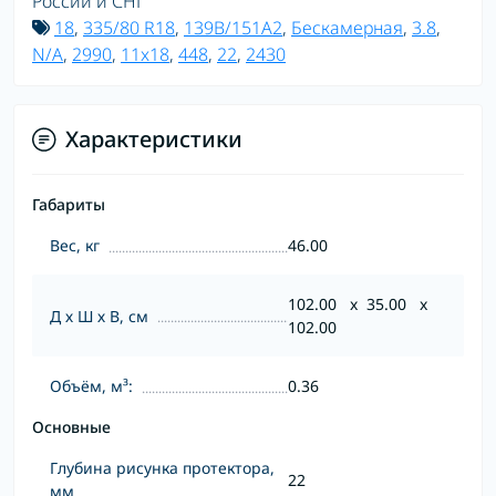
России и СНГ
18
,
335/80 R18
,
139B/151A2
,
Бескамерная
,
3.8
,
N/A
,
2990
,
11x18
,
448
,
22
,
2430
Характеристики
Габариты
Вес, кг
46.00
102.00 x 35.00 x
Д х Ш х В, см
102.00
Объём, м³:
0.36
Основные
Глубина рисунка протектора,
22
мм