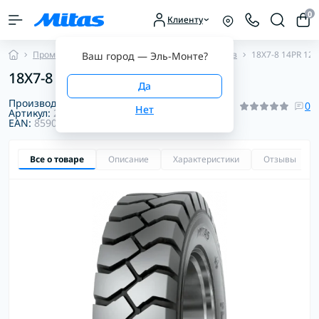
0
Клиенту
Промышленные шины
Шины для погрузчиков
18X7-8 14PR 121
Ваш город —
Эль-Монте
?
18X7-8 14PR 121A5 FL-08 TT Mitas
Производитель:
Mitas
0
Артикул:
2000072218101
EAN:
8590341033130
Все о товаре
Описание
Характеристики
Отзывы
0