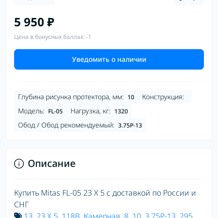
5 950 ₽
Цена в бонусных баллах: -1
Уведомить о наличии
Глубина рисунка протектора, мм:
Конструкция:
10
Модель:
Нагрузка, кг:
FL-05
1320
Обод / Обод рекомендуемый:
3.75P-13
Описание
Купить Mitas FL-05 23 X 5 с доставкой по России и
СНГ
13
,
23 X 5
,
118B
,
Камерная
,
8
,
10
,
3.75P-13
,
295
,