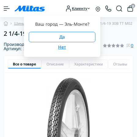
0
Клиенту
Шины для мопедов
Классические шины
2 1/4-19 30B TT M02 M
Ваш город —
Эль-Монте
?
2 1/4-19 30B TT M02 Mitas
Производитель:
Mitas
0
Артикул:
3001821350000
Все о товаре
Описание
Характеристики
Отзывы
0