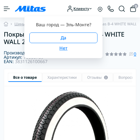
0
Клиенту
Шины для мопедов
С белой боковиной
Mitas B-4 WHITE WALL 2 
Ваш город —
Эль-Монте
?
Покрышка для мопеда Mitas B-4 WHITE
WALL 2 1/4-17 (2.25-17) 39J TT
Производитель:
Mitas
0
Артикул:
70000789
EAN:
3831126100667
Все о товаре
Характеристики
Отзывы
Вопросы
0
0