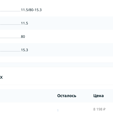
11.5/80-15.3
11.5
80
15.3
ах
Осталось
Цена
-
8 198 ₽