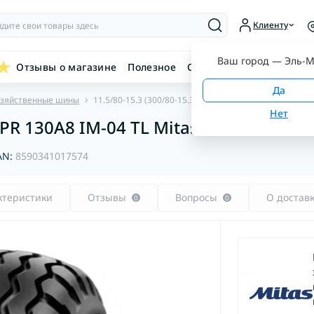
Клиенту
Ваш город —
Эль-М
Отзывы о магазине
Полезное
Связаться с нами
озяйственные шины
11.5/80-15.3 (300/80-15.3) 10PR 130A8 IM-04 TL Mitas
0PR 130A8 IM-04 TL Mitas
AN:
8590341017574
ктеристики
Отзывы
Вопросы
О достав
0
0