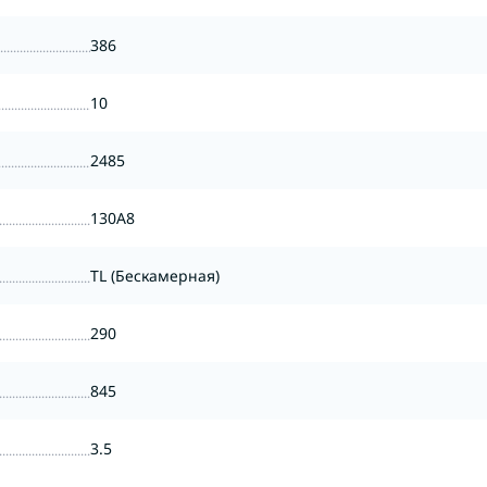
386
10
2485
130A8
TL (Бескамерная)
290
845
3.5