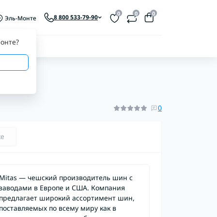
0
0
0
8 800 533-79-90
Эль-Монте
онте
?
0
ке
Mitas — чешский производитель шин с
заводами в Европе и США. Компания
предлагает широкий ассортимент шин,
поставляемых по всему миру как в