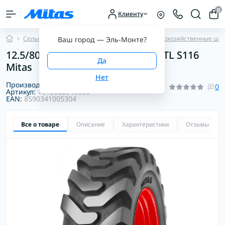
0
Клиенту
Сельскохозяйственные шины
Прочие сельскохозяйственные ши
Ваш город —
Эль-Монте
?
12.5/80-18 12PR 138/125A8 TR-09 TL S116
Mitas
Производитель:
Mitas
0
Артикул:
1013082940000
EAN:
8590341005304
Все о товаре
Описание
Характеристики
Отзывы
0