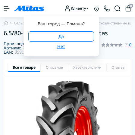
0
Клиенту
Сельскохозяйственные шины
Прочие сельскохозяйственные ши
Ваш город —
Помона
?
6.5/80-12 6PR 89/76A8 TS-06 TT Mitas
Производитель:
Mitas
0
Артикул:
2000061246101
EAN:
8590341017178
Все о товаре
Описание
Характеристики
Отзывы
0