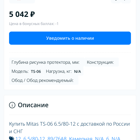
5 042 ₽
Цена в бонусных баллах: -1
Уведомить о наличии
Глубина рисунка протектора, мм:
Конструкция:
Модель:
Нагрузка, кг:
TS-06
N/A
Обод / Обод рекомендуемый:
Описание
Купить Mitas TS-06 6.5/80-12 с доставкой по России
и СНГ
12
,
6.5/80-12
,
89/76A8
,
Камерная
,
N/A
,
6
,
N/A