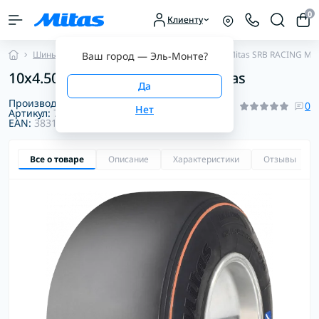
0
Клиенту
Шины для картинга
Спортивный картинг
Mitas SRB RACING ME
Ваш город —
Эль-Монте
?
10x4.50-5 SRB MEDIUM/SOFT Mitas
Производитель:
Mitas
0
Артикул:
70000405
EAN:
3831126100179
Все о товаре
Описание
Характеристики
Отзывы
0