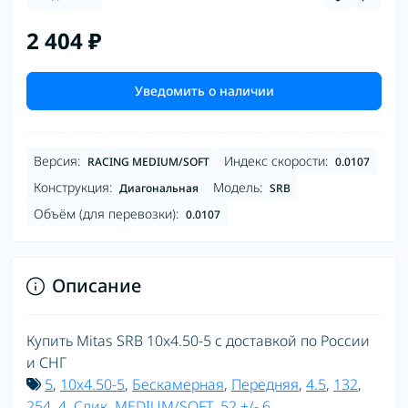
2 404 ₽
Уведомить о наличии
Версия:
Индекс скорости:
RACING MEDIUM/SOFT
0.0107
Конструкция:
Модель:
Диагональная
SRB
Объём (для перевозки):
0.0107
Описание
Купить Mitas SRB 10x4.50-5 с доставкой по России
и СНГ
5
,
10x4.50-5
,
Бескамерная
,
Передняя
,
4.5
,
132
,
254
,
4
,
Слик
,
MEDIUM/SOFT
,
52 +/- 6