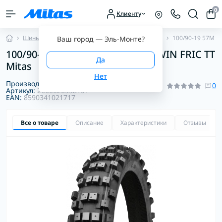
0
Клиенту
Шины для мотоциклов
Шины для мотокросса
100/90-19 57M C
Ваш город —
Эль-Монте
?
100/90-19 57M C-16 STONEATER WIN FRIC TT
Mitas
Производитель:
Mitas
0
Артикул:
2000026538101
EAN:
8590341021717
Все о товаре
Описание
Характеристики
Отзывы
0