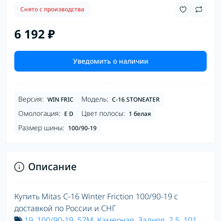
Снято с производства
6 192 ₽
Уведомить о наличии
Версия:
Модель:
WIN FRIC
C-16 STONEATER
Омологация:
Цвет полосы:
E D
1 белая
Размер шины:
100/90-19
Описание
Купить Mitas C-16 Winter Friction 100/90-19 с
доставкой по России и СНГ
19
,
100/90-19
,
57M
,
Камерная
,
Задняя
,
2.5
,
101
,