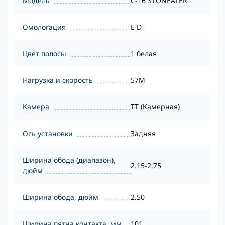
Модель
C-16 STONEATER
Омологация
E D
Цвет полосы
1 белая
Нагрузка и скорость
57M
Камера
TT (Камерная)
Ось установки
Задняя
Ширина обода (диапазон),
2.15-2.75
дюйм
Ширина обода, дюйм
2.50
Ширина пятна контакта, мм
101