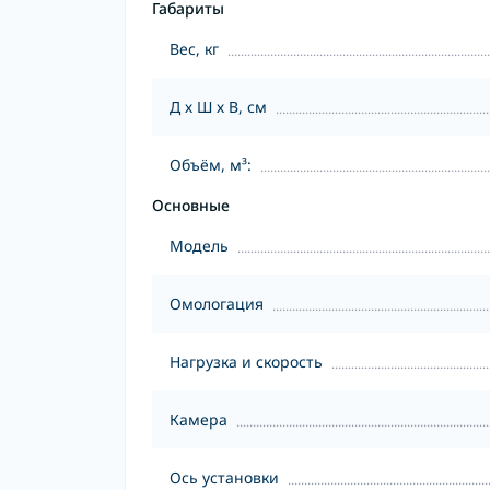
Габариты
Вес, кг
Д х Ш х В, см
Объём, м³:
Основные
Модель
Омологация
Нагрузка и скорость
Камера
Ось установки