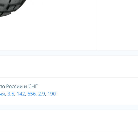
 по России и СНГ
яя
,
3.5
,
142
,
656
,
2.9
,
190