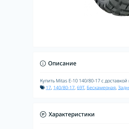
Описание
Купить Mitas E-10 140/80-17 с доставкой
17
,
140/80-17
,
69T
,
Бескамерная
,
Задн
Характеристики