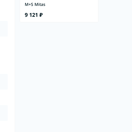
M+S Mitas
9 121 ₽