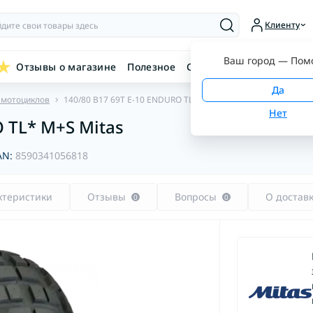
Клиенту
Ваш город —
Пом
Отзывы о магазине
Полезное
Связаться с нами
 мотоциклов
140/80 B17 69T E-10 ENDURO TL* M+S Mitas
 TL* M+S Mitas
AN:
8590341056818
ктеристики
Отзывы
Вопросы
О достав
0
0