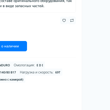
составе оригинального оборудования, так
и в виде запасных частей.
 о наличии
Омологация:
ENDURO
E D I
Нагрузка и скорость:
140/80 B17
69T
ожно с камерой)