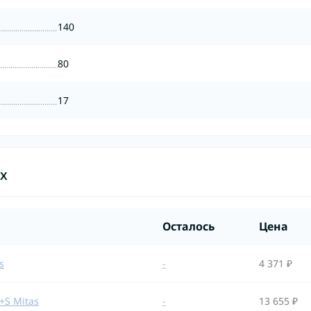
140
80
17
ах
Осталось
Цена
s
-
4 371 ₽
+S Mitas
-
13 655 ₽