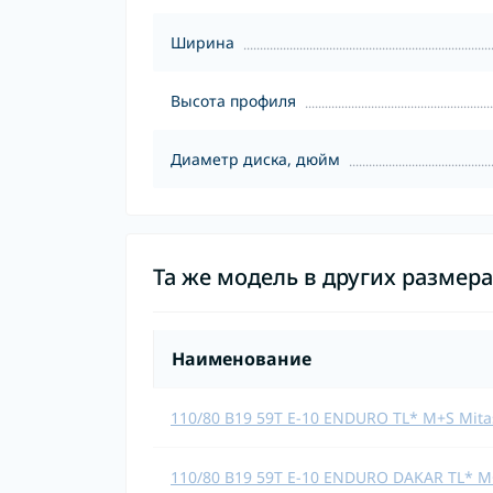
Ширина
Высота профиля
Диаметр диска, дюйм
Та же модель в других размер
Наименование
110/80 B19 59T E-10 ENDURO TL* M+S Mita
110/80 B19 59T E-10 ENDURO DAKAR TL* M