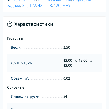
Задняя
,
3.5
,
122
,
422
,
2.8
,
120
,
M+S
Характеристики
Габариты
Вес, кг
2.50
43.00 x 13.00 x
Д х Ш х В, см
43.00
Объём, м³:
0.02
Основные
Индекс нагрузки
54