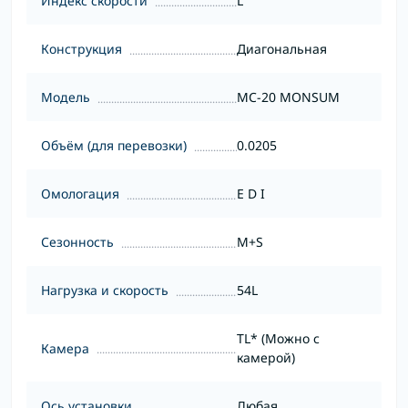
Индекс скорости
L
Конструкция
Диагональная
Модель
MC-20 MONSUM
Объём (для перевозки)
0.0205
Омологация
E D I
Сезонность
M+S
Нагрузка и скорость
54L
TL* (Можно с
Камера
камерой)
Ось установки
Любая