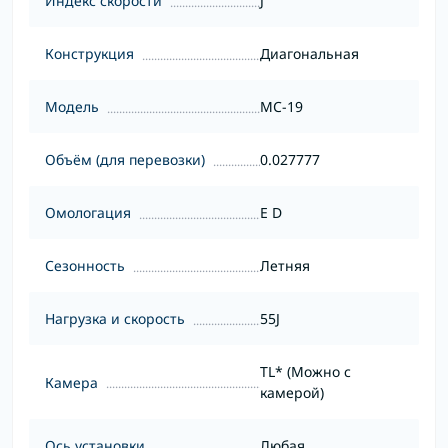
Индекс скорости
J
Конструкция
Диагональная
Модель
MC-19
Объём (для перевозки)
0.027777
Омологация
E D
Сезонность
Летняя
Нагрузка и скорость
55J
TL* (Можно с
Камера
камерой)
Ось установки
Любая