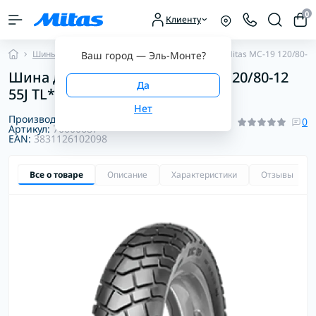
0
Клиенту
Шины для скутеров
Внедорожные шины
Mitas MC-19 120/80-12
Ваш город —
Эль-Монте
?
Шина для скутера Mitas MC-19 120/80-12
55J TL*
Производитель:
Mitas
0
Артикул:
70000687
EAN:
3831126102098
Все о товаре
Описание
Характеристики
Отзывы
0