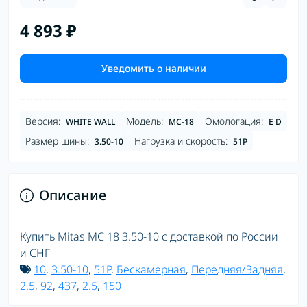
4 893 ₽
Уведомить о наличии
Версия:
Модель:
Омологация:
WHITE WALL
MC-18
E D
Размер шины:
Нагрузка и скорость:
3.50-10
51P
Описание
Купить Mitas MC 18 3.50-10 с доставкой по России
и СНГ
10
,
3.50-10
,
51P
,
Бескамерная
,
Передняя/Задняя
,
2.5
,
92
,
437
,
2.5
,
150