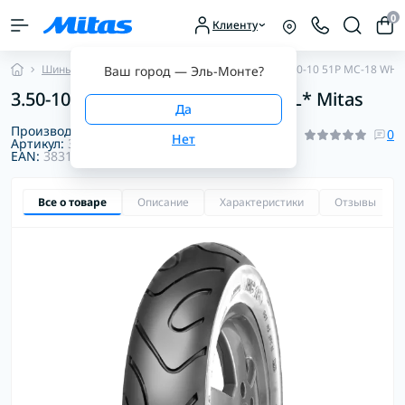
0
Клиенту
Шины для скутеров
С белой боковиной
3.50-10 51P MC-18 WHI
Ваш город —
Эль-Монте
?
3.50-10 51P MC-18 WHITE WALL TL* Mitas
Производитель:
Mitas
0
Артикул:
3001573953000
EAN:
3831126102982
Все о товаре
Описание
Характеристики
Отзывы
0