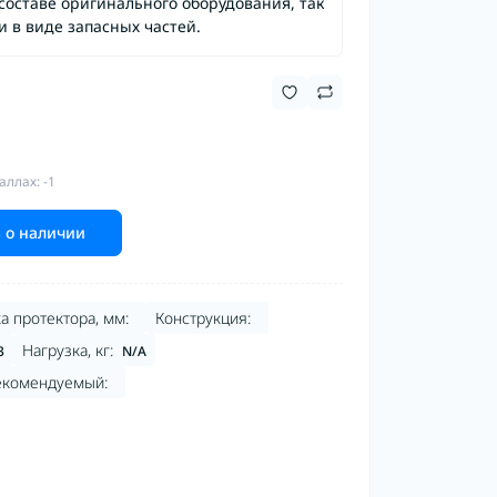
составе оригинального оборудования, так
и в виде запасных частей.
аллах: -1
 о наличии
а протектора, мм:
Конструкция:
Нагрузка, кг:
3
N/A
екомендуемый: