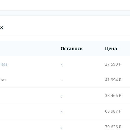
ах
Осталось
Цена
itas
-
27 590 ₽
itas
-
41 994 ₽
-
38 466 ₽
-
68 987 ₽
-
70 626 ₽