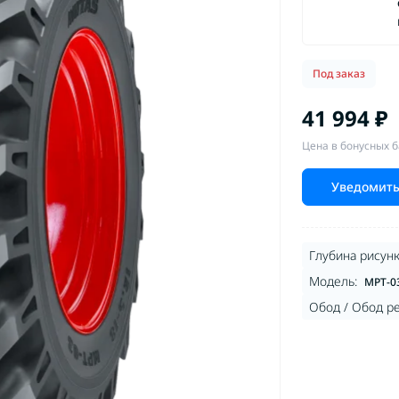
Под заказ
41 994 ₽
Цена в бонусных б
Уведомить
Глубина рисунк
Модель:
MPT-0
Обод / Обод р