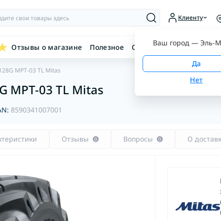
Клиенту
Ваш город —
Эль-М
Отзывы о магазине
Полезное
Связаться с нами
 128G MPT-03 TL Mitas
8G MPT-03 TL Mitas
AN:
8590341007001
ктеристики
Отзывы
Вопросы
О достав
0
0