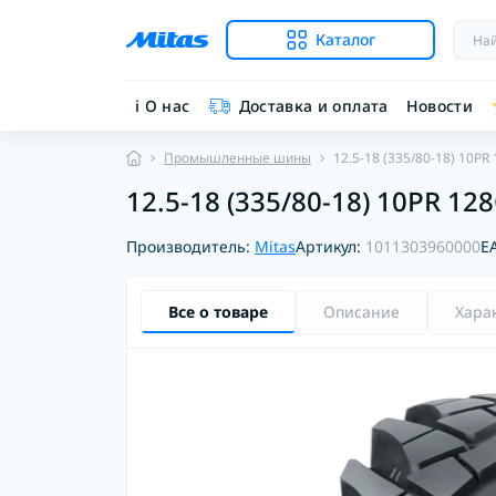
Каталог
ℹ︎ О нас
Доставка и оплата
Новости
Промышленные шины
12.5-18 (335/80-18) 10PR
12.5-18 (335/80-18) 10PR 12
Производитель:
Mitas
Артикул:
1011303960000
E
Все о товаре
Описание
Хара