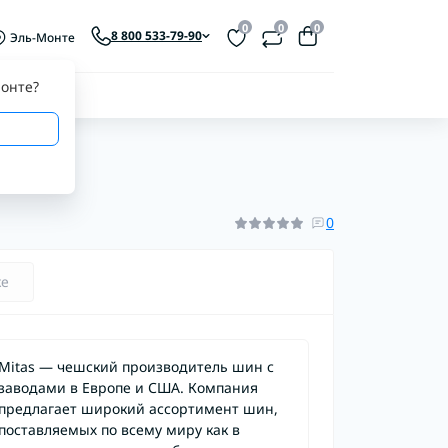
0
0
0
8 800 533-79-90
Эль-Монте
онте
?
0
ке
Mitas — чешский производитель шин с
заводами в Европе и США. Компания
предлагает широкий ассортимент шин,
поставляемых по всему миру как в