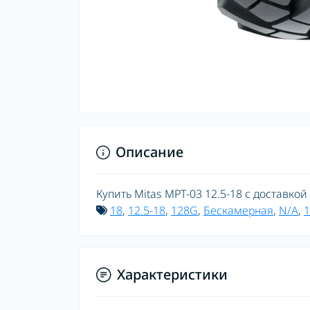
Описание
Купить Mitas MPT-03 12.5-18 с доставкой
18
,
12.5-18
,
128G
,
Бескамерная
,
N/A
,
1
Характеристики