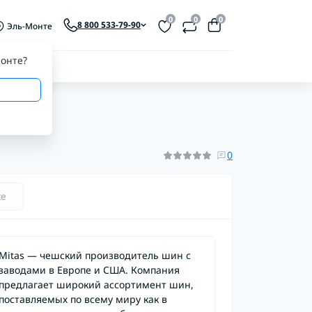
0
0
0
8 800 533-79-90
Эль-Монте
онте
?
0
ке
Mitas — чешский производитель шин с
заводами в Европе и США. Компания
предлагает широкий ассортимент шин,
поставляемых по всему миру как в