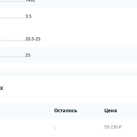
3.5
20.5-25
25
ах
Осталось
Цена
-
59 236 ₽