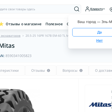
Клиенту
Ваш город —
Эль-М
Отзывы о магазине
Полезное
Связаться с нами
 экскаваторов
20.5-25 16PR 167B EM-60 TL Mitas
Mitas
AN:
8590341005823
ктеристики
Отзывы
Вопросы
О достав
0
0