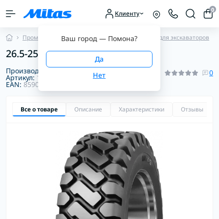
0
Клиенту
Промышленные шины
Диагональные шины для экскаваторов
Ваш город —
Помона
?
26.5-25 32PR 192B EM-60 TL Mitas
Производитель:
Mitas
0
Артикул:
1012308450000
EAN:
8590341005502
Все о товаре
Описание
Характеристики
Отзывы
0