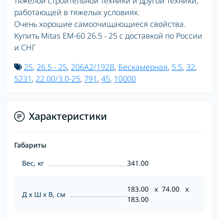
тяжелой строительной техники и другой техники,
работающей в тяжелых условиях.
Очень хорошие самоочищающиеся свойства.
Купить Mitas EM-60 26.5 - 25 с доставкой по России
и СНГ
25
,
26.5 - 25
,
206A2/192B
,
Бескамерная
,
5.5
,
32
,
5231
,
22.00/3.0-25
,
791
,
45
,
10000
Характеристики
Габариты
Вес, кг
341.00
183.00 x 74.00 x
Д х Ш х В, см
183.00