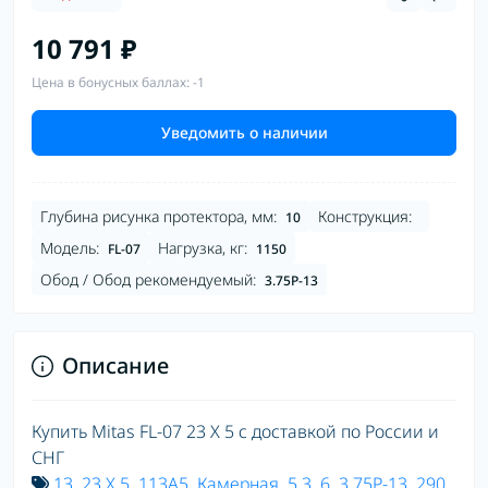
10 791 ₽
Цена в бонусных баллах: -1
Уведомить о наличии
Глубина рисунка протектора, мм:
Конструкция:
10
Модель:
Нагрузка, кг:
FL-07
1150
Обод / Обод рекомендуемый:
3.75P-13
Описание
Купить Mitas FL-07 23 X 5 с доставкой по России и
СНГ
13
,
23 X 5
,
113A5
,
Камерная
,
5.3
,
6
,
3.75P-13
,
290
,