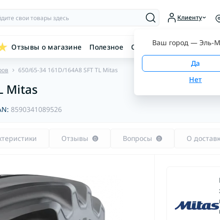
Клиенту
Ваш город —
Эль-М
Отзывы о магазине
Полезное
Связаться с нами
ров
650/65-34 161D/164A8 SFT TL Mitas
L Mitas
AN:
8590341089526
ктеристики
Отзывы
Вопросы
О достав
0
0