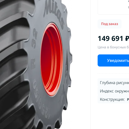
Под заказ
149 691 
Цена в бонусных б
Уведомить
Глубина рисунк
Индекс окружно
Конструкция:
Р