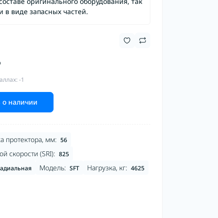
составе оригинального оборудования, так
и в виде запасных частей.
₽
аллах: -1
 о наличии
а протектора, мм:
56
й скорости (SRI):
825
Модель:
Нагрузка, кг:
адиальная
SFT
4625