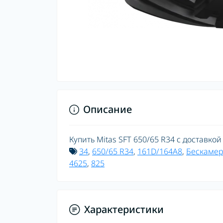
Описание
Купить Mitas SFT 650/65 R34 с доставкой
34
,
650/65 R34
,
161D/164A8
,
Бескамер
4625
,
825
Характеристики