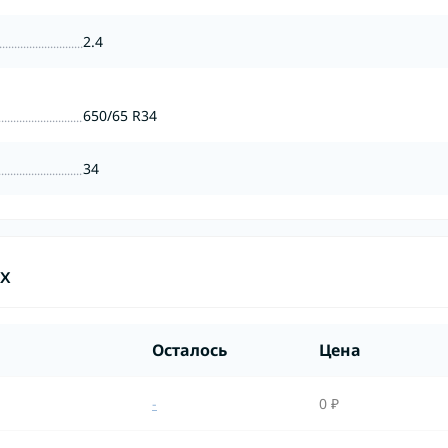
2.4
650/65 R34
34
ах
Осталось
Цена
-
0 ₽