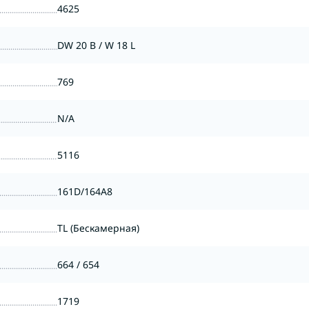
4625
DW 20 B / W 18 L
769
N/A
5116
161D/164A8
TL (Бескамерная)
664 / 654
1719