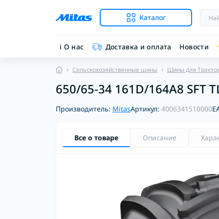
Каталог
ℹ︎ О нас
Доставка и оплата
Новости
Сельскохозяйственные шины
Шины для Тракто
650/65-34 161D/164A8 SFT T
Производитель:
Mitas
Артикул:
4006341510000
E
Все о товаре
Описание
Хара