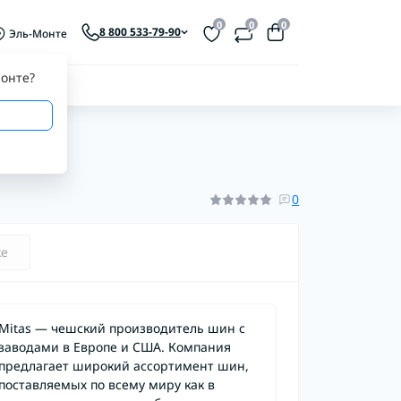
0
0
0
8 800 533-79-90
Эль-Монте
онте
?
0
ке
Mitas — чешский производитель шин с
заводами в Европе и США. Компания
предлагает широкий ассортимент шин,
поставляемых по всему миру как в