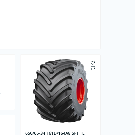
6
,
650/65-34 161D/164A8 SFT TL