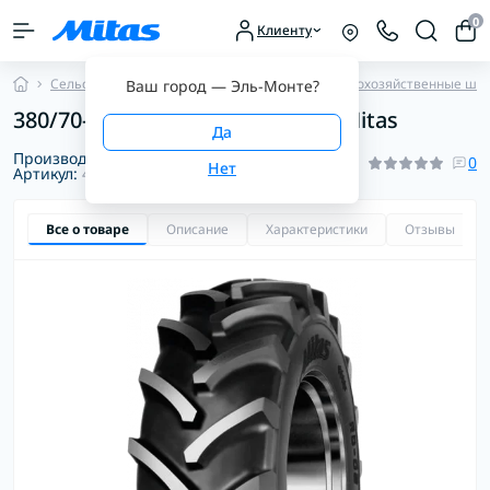
0
Клиенту
Сельскохозяйственные шины
Прочие сельскохозяйственные ши
Ваш город —
Эль-Монте
?
380/70-24 125A8/125B RD-02 TL Mitas
Производитель:
Mitas
0
Артикул:
4014360240000
Все о товаре
Описание
Характеристики
Отзывы
0