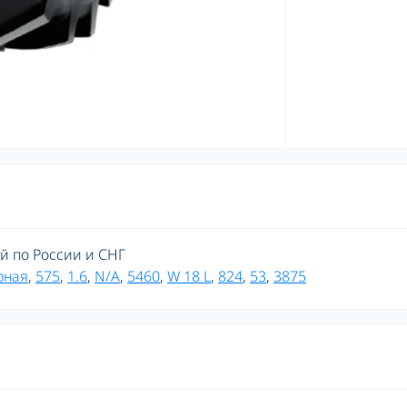
ой по России и СНГ
рная
,
575
,
1.6
,
N/A
,
5460
,
W 18 L
,
824
,
53
,
3875