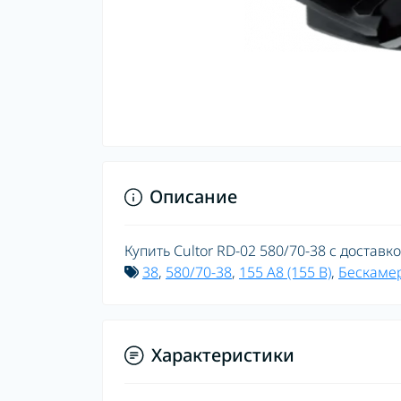
Описание
Купить Cultor RD-02 580/70-38 с доставк
38
,
580/70-38
,
155 A8 (155 B)
,
Бескаме
Характеристики