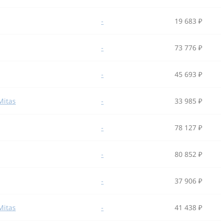
-
19 683 ₽
-
73 776 ₽
-
45 693 ₽
Mitas
-
33 985 ₽
-
78 127 ₽
-
80 852 ₽
-
37 906 ₽
Mitas
-
41 438 ₽