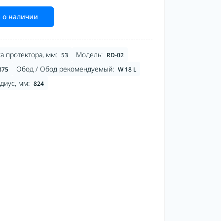
 о наличии
а протектора, мм:
Модель:
53
RD-02
Обод / Обод рекомендуемый:
875
W 18 L
диус, мм:
824