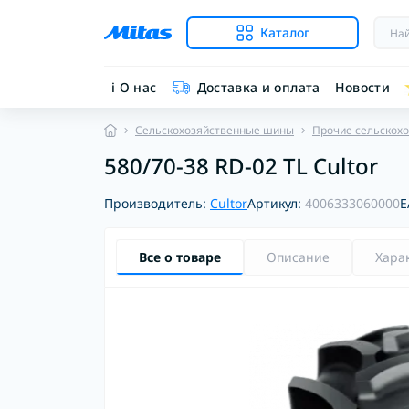
Каталог
ℹ︎ О нас
Доставка и оплата
Новости
Сельскохозяйственные шины
Прочие сельскох
580/70-38 RD-02 TL Cultor
Производитель:
Cultor
Артикул:
4006333060000
E
Все о товаре
Описание
Хара