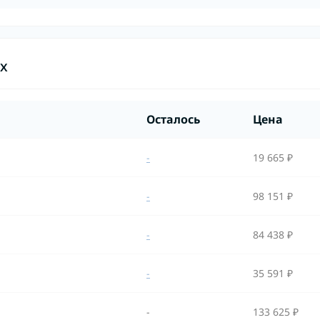
ах
Осталось
Цена
-
19 665 ₽
-
98 151 ₽
-
84 438 ₽
-
35 591 ₽
-
133 625 ₽