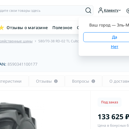
Клиенту
Ваш город —
Эль-М
Отзывы о магазине
Полезное
Связаться с нами
озяйственные шины
580/70-38 RD-02 TL Cultor
AN:
8590341100177
ктеристики
Отзывы
Вопросы
О достав
0
0
Под заказ
133 625 
Цена в бонусных б