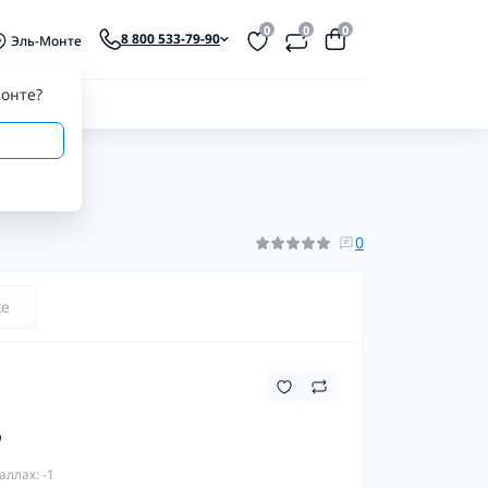
0
0
0
8 800 533-79-90
Эль-Монте
онте
?
0
ке
₽
аллах: -1