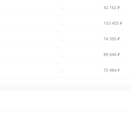
-
42 162 ₽
-
153 455 ₽
-
74 395 ₽
-
89 640 ₽
-
75 984 ₽