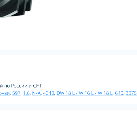
ой по России и СНГ
рная
,
597
,
1.6
,
N/A
,
4340
,
DW 18 L / W 16 L / W 18 L
,
640
,
3075