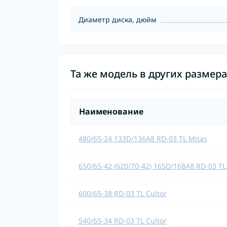
Диаметр диска, дюйм
Та же модель в других размер
Наименование
480/65-24 133D/136A8 RD-03 TL Mitas
650/65-42 (620/70-42) 165D/168A8 RD-03 TL
600/65-38 RD-03 TL Cultor
540/65-34 RD-03 TL Cultor