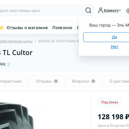
Клиенту
Ваш город —
Эль-М
Отзывы о магазине
Полезное
Связаться с нами
озяйственные шины
600/65-28 147D/150A8 RD-03 TL Cultor
 TL Cultor
AN:
2
ктеристики
Отзывы
Вопросы
О достав
0
0
Под заказ
128 198 
Цена в бонусных б