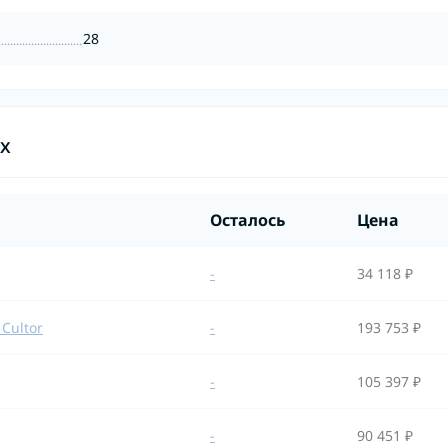
28
ах
Осталось
Цена
-
34 118 ₽
 Cultor
-
193 753 ₽
-
105 397 ₽
-
90 451 ₽