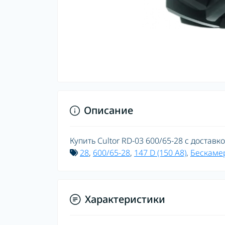
Описание
Купить Cultor RD-03 600/65-28 с доставк
28
,
600/65-28
,
147 D (150 A8)
,
Бескаме
Характеристики