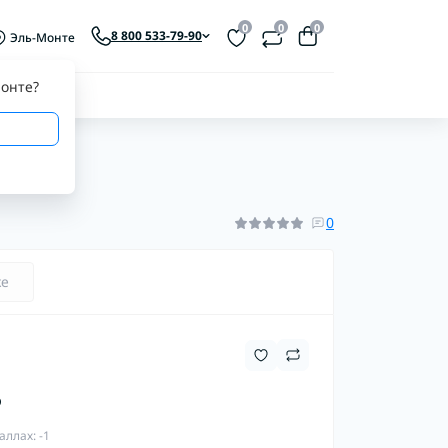
0
0
0
8 800 533-79-90
Эль-Монте
онте
?
0
ке
₽
аллах: -1