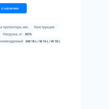
 о наличии
а протектора, мм:
Конструкция:
Нагрузка, кг:
3075
екомендуемый:
DW 18 L / W 16 L / W 18 L