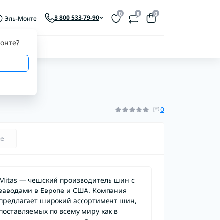
0
0
0
8 800 533-79-90
Эль-Монте
онте
?
0
ке
Mitas — чешский производитель шин с
заводами в Европе и США. Компания
предлагает широкий ассортимент шин,
поставляемых по всему миру как в