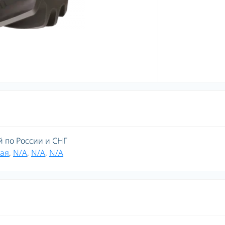
й по России и СНГ
ая
,
N/A
,
N/A
,
N/A