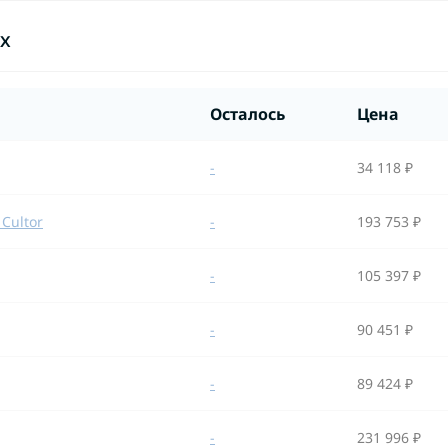
ах
Осталось
Цена
-
34 118 ₽
 Cultor
-
193 753 ₽
-
105 397 ₽
-
90 451 ₽
-
89 424 ₽
-
231 996 ₽