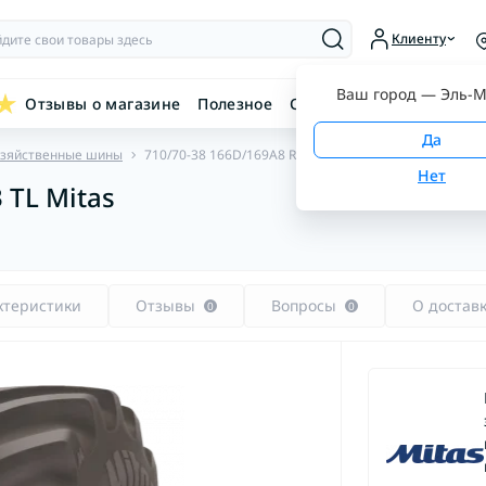
Клиенту
Ваш город —
Эль-М
Отзывы о магазине
Полезное
Связаться с нами
озяйственные шины
710/70-38 166D/169A8 RD-03 TL Mitas
 TL Mitas
ктеристики
Отзывы
Вопросы
О достав
0
0