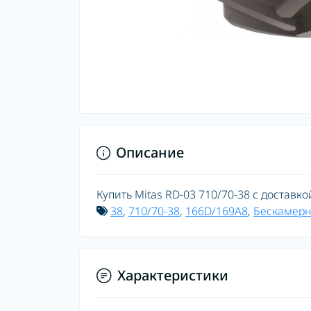
Описание
Купить Mitas RD-03 710/70-38 с доставко
38
,
710/70-38
,
166D/169A8
,
Бескамерн
Характеристики