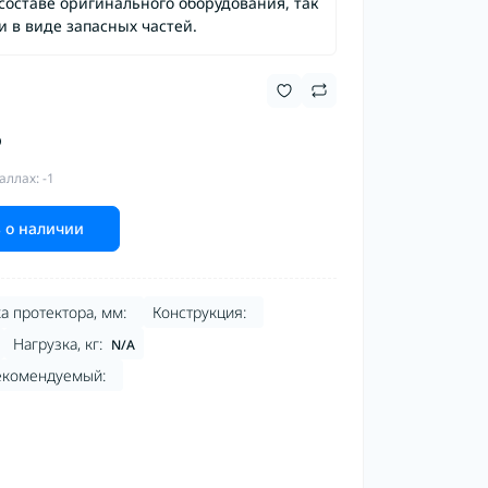
составе оригинального оборудования, так
и в виде запасных частей.
₽
аллах: -1
 о наличии
а протектора, мм:
Конструкция:
Нагрузка, кг:
N/A
екомендуемый: