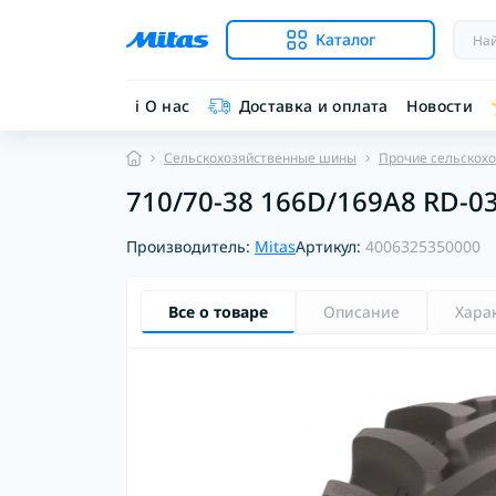
Каталог
ℹ︎ О нас
Доставка и оплата
Новости
Сельскохозяйственные шины
Прочие сельскох
710/70-38 166D/169A8 RD-03
Производитель:
Mitas
Артикул:
4006325350000
Все о товаре
Описание
Хара