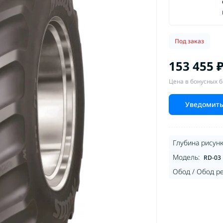
Под заказ
153 455 
Цена в бонусных б
Уведомить
Глубина рисунк
Модель:
RD-03
Обод / Обод р