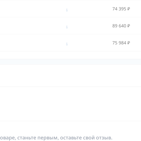
-
74 395 ₽
-
89 640 ₽
-
75 984 ₽
оваре, станьте первым, оставьте свой отзыв.