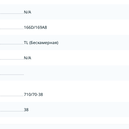
N/A
166D/169A8
TL (Бескамерная)
N/A
710/70-38
38