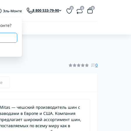
0
0
0
8 800 533-79-90
Эль-Монте
онте
?
0
ке
Mitas — чешский производитель шин с
заводами в Европе и США. Компания
предлагает широкий ассортимент шин,
поставляемых по всему миру как в