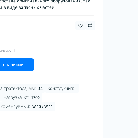
составе оригинального оборудования, так
и в виде запасных частей.
аллах: -1
 о наличии
а протектора, мм:
Конструкция:
44
Нагрузка, кг:
1700
екомендуемый:
W 10 / W 11