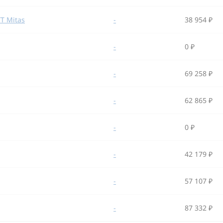
TT Mitas
-
38 954 ₽
-
0 ₽
-
69 258 ₽
-
62 865 ₽
-
0 ₽
-
42 179 ₽
-
57 107 ₽
-
87 332 ₽