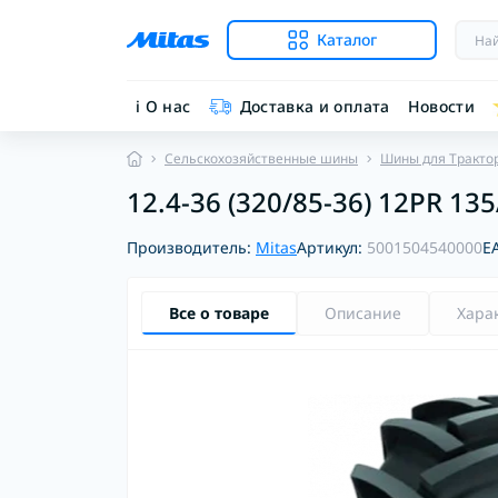
Каталог
ℹ︎ О нас
Доставка и оплата
Новости
Сельскохозяйственные шины
Шины для Тракто
12.4-36 (320/85-36) 12PR 13
Производитель:
Mitas
Артикул:
5001504540000
E
Все о товаре
Описание
Хара