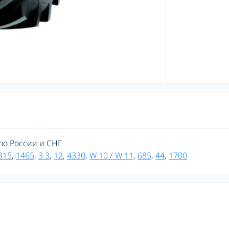
 по России и СНГ
315
,
1465
,
3.3
,
12
,
4330
,
W 10 / W 11
,
685
,
44
,
1700