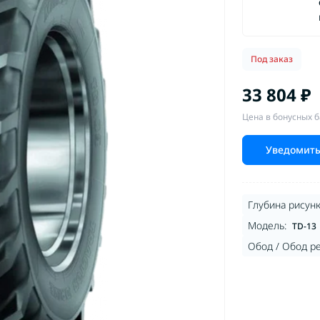
Под заказ
33 804 ₽
Цена в бонусных б
Уведомить
Глубина рисунк
Модель:
TD-13
Обод / Обод р