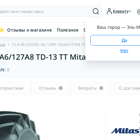
Клиенту
Ваш город —
Эль-М
Отзывы о магазине
Полезное
Связаться с нами
ров
12.4-36 (320/85-36) 12PR 135A6/127A8 TD-13 TT Mitas
5A6/127A8 TD-13 TT Mitas
AN:
8
ктеристики
Отзывы
Вопросы
О достав
0
0