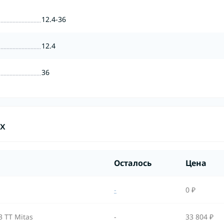
12.4-36
12.4
36
ах
Осталось
Цена
-
0 ₽
3 TT Mitas
-
33 804 ₽