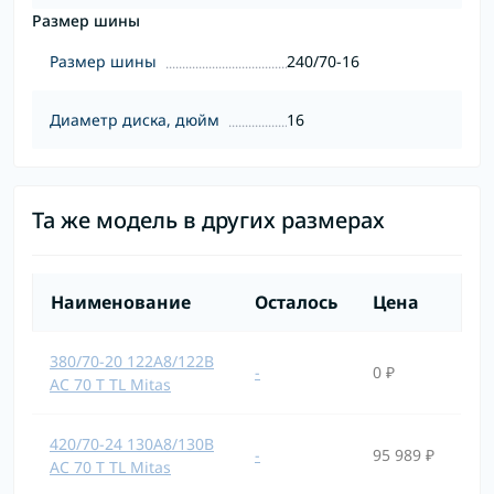
Размер шины
Размер шины
240/70-16
Диаметр диска, дюйм
16
Та же модель в других размерах
Наименование
Осталось
Цена
380/70-20 122A8/122B
-
0 ₽
AC 70 T TL Mitas
420/70-24 130A8/130B
-
95 989 ₽
AC 70 T TL Mitas