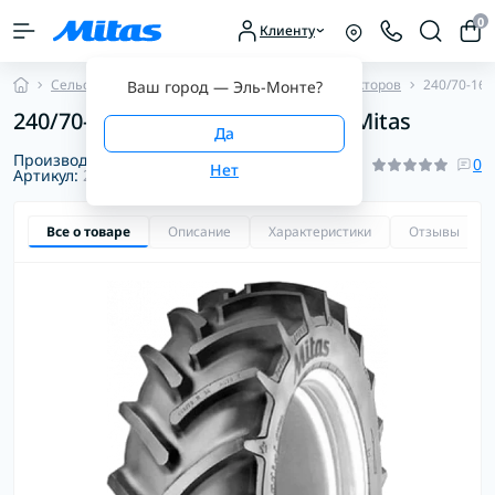
0
Клиенту
Сельскохозяйственные шины
Шины для Тракторов
240/70-16 
Ваш город —
Эль-Монте
?
240/70-16 104A8/104B AC70 T TL Mitas
Производитель:
Mitas
0
Артикул:
2000043316000
Все о товаре
Описание
Характеристики
Отзывы
0