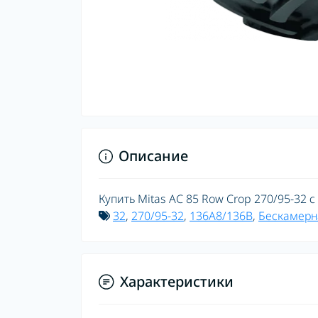
Описание
Купить Mitas AC 85 Row Crop 270/95-32 с
32
,
270/95-32
,
136A8/136B
,
Бескамерн
Характеристики