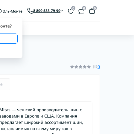
0
0
0
8 800 533-79-90
Эль-Монте
онте
?
0
ке
Mitas — чешский производитель шин с
заводами в Европе и США. Компания
предлагает широкий ассортимент шин,
поставляемых по всему миру как в