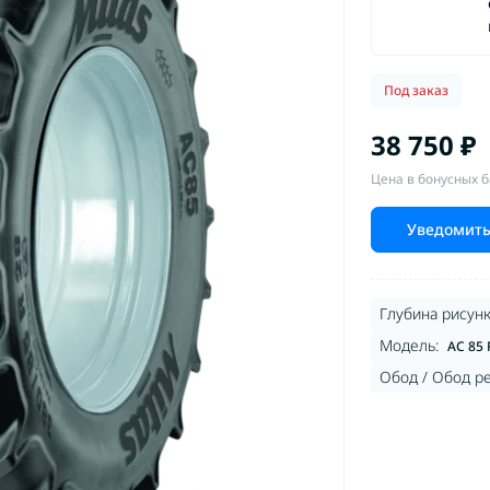
Под заказ
38 750 ₽
Цена в бонусных б
Уведомить
Глубина рисунк
Модель:
AC 85 
Обод / Обод р