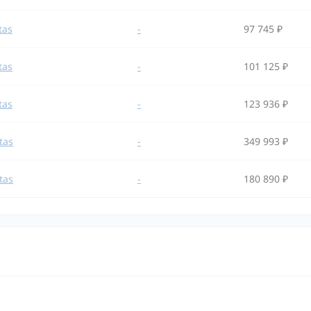
tas
-
97 745 ₽
tas
-
101 125 ₽
tas
-
123 936 ₽
tas
-
349 993 ₽
tas
-
180 890 ₽