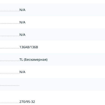
N/A
N/A
N/A
136A8/136B
TL (Бескамерная)
N/A
270/95-32