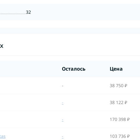
32
ах
Осталось
Цена
-
38 750 ₽
-
38 122 ₽
-
170 398 ₽
tas
-
103 736 ₽