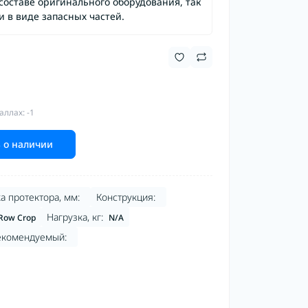
составе оригинального оборудования, так
и в виде запасных частей.
аллах: -1
 о наличии
а протектора, мм:
Конструкция:
Нагрузка, кг:
Row Crop
N/A
екомендуемый: