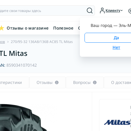
Клиенту
Ваш город —
Эль-М
Отзывы о магазине
Полезное
Связаться с нами
ров
270/95-32 136A8/136B AC85 TL Mitas
TL Mitas
AN:
8590341070142
ктеристики
Отзывы
Вопросы
О достав
0
0