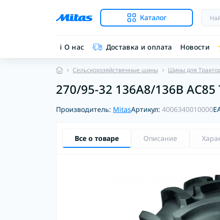
Каталог
ℹ︎ О нас
Доставка и оплата
Новости
Сельскохозяйственные шины
Шины для Тракто
270/95-32 136A8/136B AC85 
Производитель:
Mitas
Артикул:
4006340010000
E
Все о товаре
Описание
Хара