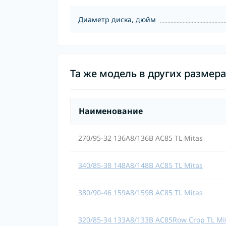
Диаметр диска, дюйм
Та же модель в других размер
Наименование
270/95-32 136A8/136B AC85 TL Mitas
340/85-38 148A8/148B AC85 TL Mitas
380/90-46 159A8/159B AC85 TL Mitas
320/85-34 133A8/133B AC85Row Crop TL Mi