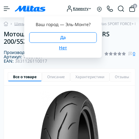
0
Клиенту
Шины для мотоциклов
Шины для трека
Mitas SPORT FORCE+ RS
Ваш город —
Эль-Монте
?
Мотошина Mitas SPORT FORCE+ RS
200/55ZR17 (78W) TL
Производитель:
Mitas
0
Артикул:
70001297
EAN:
3831126110017
Все о товаре
Описание
Характеристики
Отзывы
0