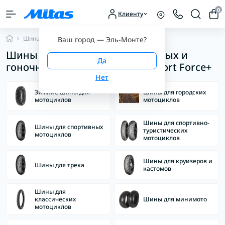
0
Клиенту
Шины для мотоциклов
Ваш город —
Эль-Монте
?
Шины для дорожных, спортивных и
гоночных мотоциклов Mitas Sport Force+
Зимние шины для
Шины для городских
мотоциклов
мотоциклов
Шины для спортивно-
Шины для спортивных
туристических
мотоциклов
мотоциклов
Шины для круизеров и
Шины для трека
кастомов
Шины для
классических
Шины для минимото
мотоциклов