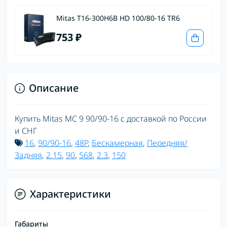
Mitas T16-300H6B HD 100/80-16 TR6
753 ₽
Описание
Купить Mitas MC 9 90/90-16 с доставкой по России
и СНГ
16
,
90/90-16
,
48P
,
Бескамерная
,
Передняя/
Задняя
,
2.15
,
90
,
568
,
2.3
,
150
Характеристики
Габариты