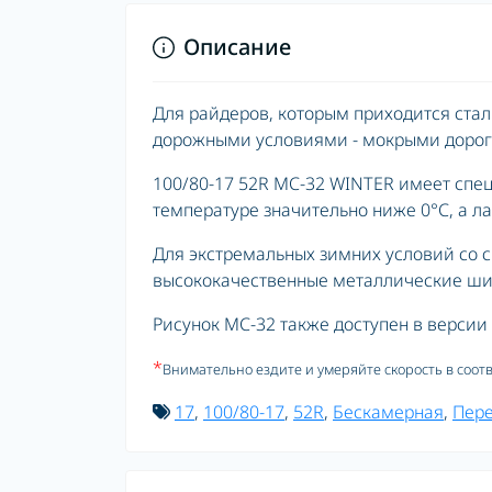
Описание
Для райдеров, которым приходится ста
дорожными условиями - мокрыми дорог
100/80-17 52R MC-32 WINTER имеет спе
температуре значительно ниже 0°C, а л
Для экстремальных зимних условий со 
высококачественные металлические шип
Рисунок MC-32 также доступен в версии
*
Внимательно ездите и умеряйте скорость в соот
17
,
100/80-17
,
52R
,
Бескамерная
,
Пер