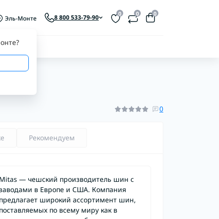
0
0
0
8 800 533-79-90
Эль-Монте
онте
?
0
ке
Рекомендуем
Mitas — чешский производитель шин с
заводами в Европе и США. Компания
предлагает широкий ассортимент шин,
поставляемых по всему миру как в