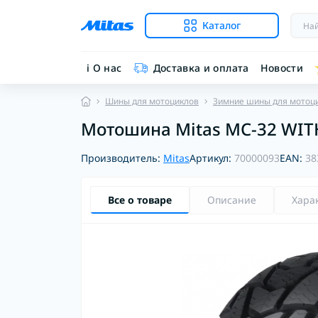
Каталог
ℹ︎ О нас
Доставка и оплата
Новости
Шины для мотоциклов
Зимние шины для мотоц
Мотошина Mitas MC-32 WITH
Производитель:
Mitas
Артикул:
70000093
EAN:
38
Все о товаре
Описание
Хара