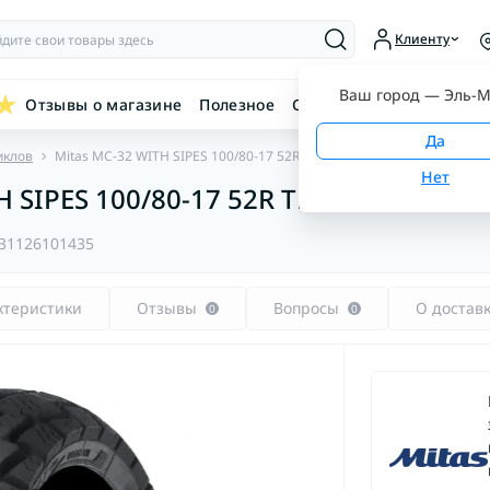
Клиенту
Ваш город —
Эль-М
Отзывы о магазине
Полезное
Связаться с нами
иклов
Mitas MC-32 WITH SIPES 100/80-17 52R TL* M+S
 SIPES 100/80-17 52R TL* M+S
31126101435
ктеристики
Отзывы
Вопросы
О достав
0
0