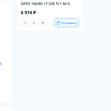
SIPES 100/80-17 52R TL* M+S
6 914 ₽
В корзину
а.