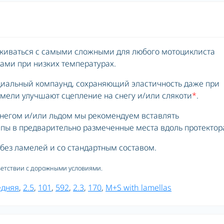
лкиваться с самыми сложными для любого мотоциклиста
ами при низких температурах.
циальный компаунд, сохраняющий эластичность даже при
амели улучшают сцепление на снегу и/или слякоти
*
.
снегом и/или льдом мы рекомендуем вставлять
ы в предварительно размеченные места вдоль протектор
 без ламелей и со стандартным составом.
ветствии с дорожными условиями.
едняя
,
2.5
,
101
,
592
,
2.3
,
170
,
M+S with lamellas