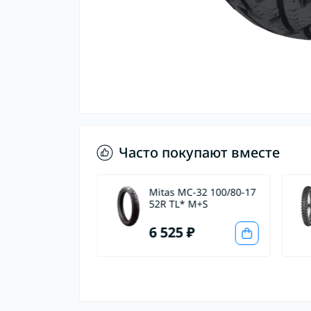
Часто покупают вместе
MC-32 WITH
Mitas MC-32 100/80-17
30/70-17 62R
52R TL* M+S
S
 ₽
6 525 ₽