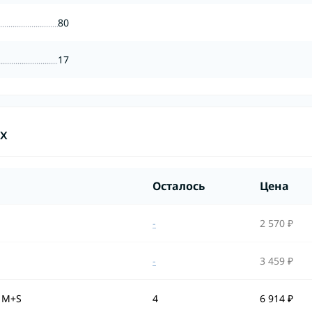
80
17
ах
Осталось
Цена
-
2 570 ₽
-
3 459 ₽
* M+S
4
6 914 ₽