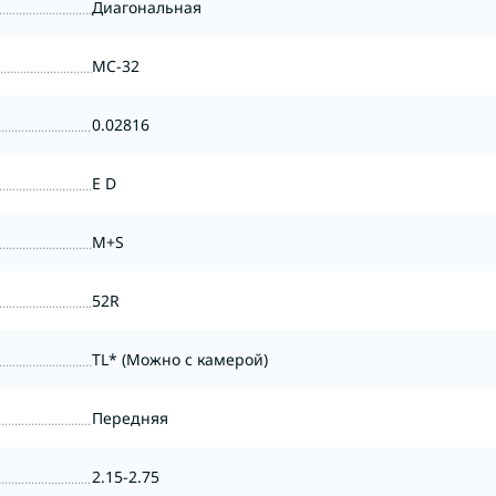
Диагональная
MC-32
0.02816
E D
M+S
52R
TL* (Можно с камерой)
Передняя
2.15-2.75