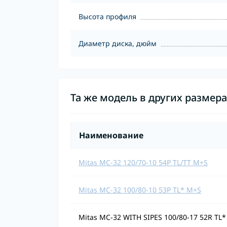
Высота профиля
Диаметр диска, дюйм
Та же модель в других размер
Наименование
Mitas MC-32 120/70-10 54P TL/TT M+S
Mitas MC-32 100/80-10 53P TL* M+S
Mitas MC-32 WITH SIPES 100/80-17 52R TL