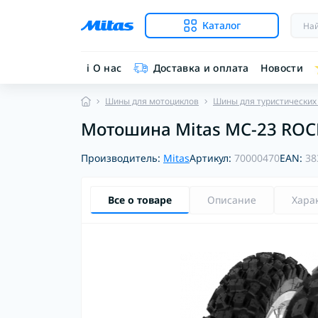
Каталог
ℹ︎ О нас
Доставка и оплата
Новости
Шины для мотоциклов
Шины для туристических
Мотошина Mitas MC-23 ROCK
Производитель:
Mitas
Артикул:
70000470
EAN:
38
Все о товаре
Описание
Хара