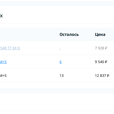
ах
Осталось
Цена
 54R TT M+S
-
7 928 ₽
 M+S
6
9 540 ₽
 M+S
13
12 837 ₽