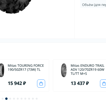
Объём (для пер
Mitas TOURING FORCE
Mitas ENDURO TRAIL
190/50ZR17 (73W) TL
ADV 120/70ZR19 60W
TL/TT M+S
15 942 ₽
13 437 ₽