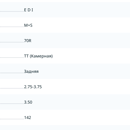
E D I
M+S
70R
TT (Камерная)
Задняя
2.75-3.75
3.50
142