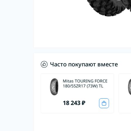
Часто покупают вместе
MC-23
Mitas TOURING FORCE
DER 120/90-18
180/55ZR17 (73W) TL
 M+S
 ₽
18 243 ₽