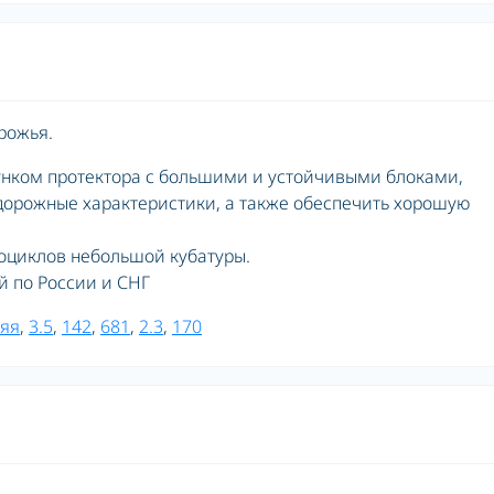
рожья.
унком протектора с большими и устойчивыми блоками,
дорожные характеристики, а также обеспечить хорошую
оциклов небольшой кубатуры.
ой по России и СНГ
яя
,
3.5
,
142
,
681
,
2.3
,
170