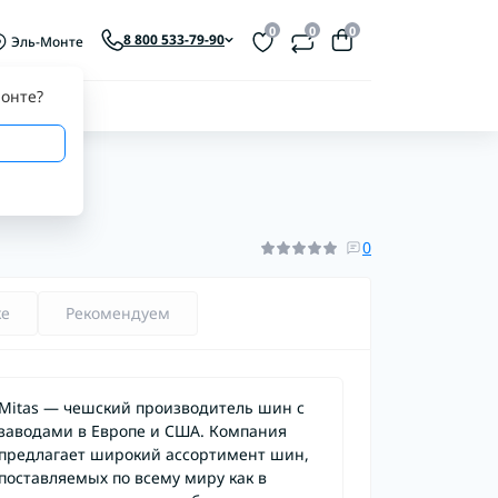
0
0
0
8 800 533-79-90
Эль-Монте
онте
?
0
ке
Рекомендуем
Mitas — чешский производитель шин с
заводами в Европе и США. Компания
предлагает широкий ассортимент шин,
поставляемых по всему миру как в