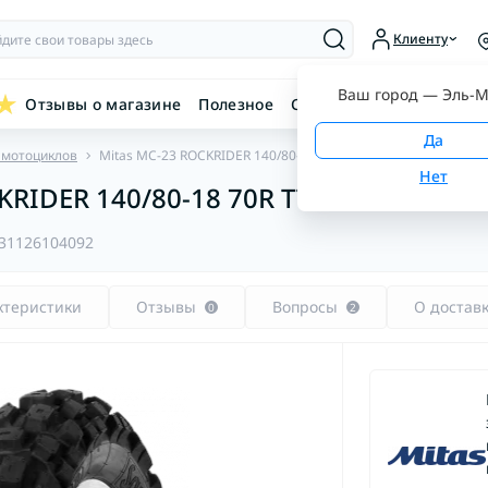
Клиенту
Ваш город —
Эль-М
Отзывы о магазине
Полезное
Связаться с нами
 мотоциклов
Mitas MC-23 ROCKRIDER 140/80-18 70R TT M+S
RIDER 140/80-18 70R TT M+S
31126104092
ктеристики
Отзывы
Вопросы
О достав
0
2