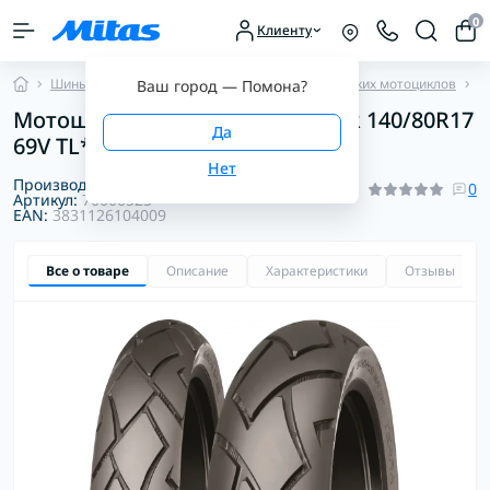
0
Клиенту
Шины для мотоциклов
Шины для туристических мотоциклов
M
Ваш город —
Помона
?
Мотошина Mitas TERRA FORCE-R 140/80R17
69V TL*
Производитель:
Mitas
0
Артикул:
70000525
EAN:
3831126104009
Все о товаре
Описание
Характеристики
Отзывы
0