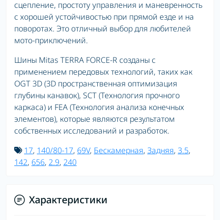
сцепление, простоту управления и маневренность
с хорошей устойчивостью при прямой езде и на
поворотах. Это отличный выбор для любителей
мото-приключений.
Шины Mitas TERRA FORCE-R созданы с
применением передовых технологий, таких как
OGT 3D (3D пространственная оптимизация
глубины канавок), SCT (Технология прочного
каркаса) и FEA (Технология анализа конечных
элементов), которые являются результатом
собственных исследований и разработок.
17
,
140/80-17
,
69V
,
Бескамерная
,
Задняя
,
3.5
,
142
,
656
,
2.9
,
240
Характеристики