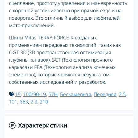
сцепление, простоту управления и маневренность
с хорошей устойчивостью при прямой езде и на
поворотах. Это отличный выбор для любителей
мото-приключений.
Шины Mitas TERRA FORCE-R созданы с
применением передовых технологий, таких как
OGT 3D (3D пространственная оптимизация
глубины канавок), SCT (Технология прочного
каркаса) и FEA (Технология анализа конечных
элементов), которые являются результатом
собственных исследований и разработок.
19
,
100/90-19
,
57H
,
Бескамерная
,
Передняя
,
2.5
,
101
,
663
,
2.3
,
210
Характеристики