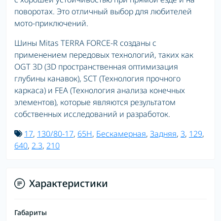
поворотах. Это отличный выбор для любителей
мото-приключений.
Шины Mitas TERRA FORCE-R созданы с
применением передовых технологий, таких как
OGT 3D (3D пространственная оптимизация
глубины канавок), SCT (Технология прочного
каркаса) и FEA (Технология анализа конечных
элементов), которые являются результатом
собственных исследований и разработок.
17
,
130/80-17
,
65H
,
Бескамерная
,
Задняя
,
3
,
129
,
640
,
2.3
,
210
Характеристики
Габариты