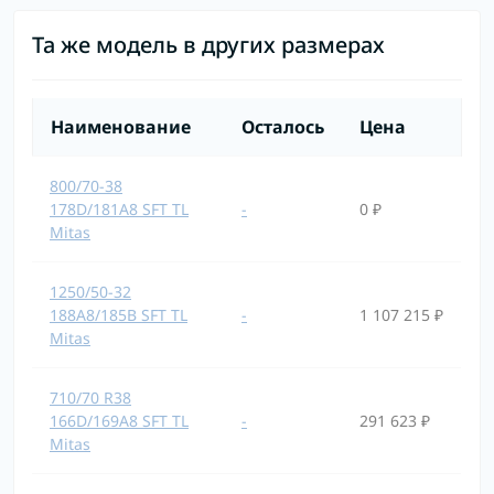
Та же модель в других размерах
Наименование
Осталось
Цена
800/70-38
178D/181A8 SFT TL
-
0 ₽
Mitas
1250/50-32
188A8/185B SFT TL
-
1 107 215 ₽
Mitas
710/70 R38
166D/169A8 SFT TL
-
291 623 ₽
Mitas