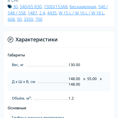
и СНГ
30
,
540/65 R30
,
150D/153A8
,
Бескамерная
,
540 /
548 / 558
,
1487
,
2.4
,
4435
,
W 15 L / W 16 L / W 18 L
,
668
,
50
,
3350
,
700
Характеристики
Габариты
Вес, кг
130.00
148.00 x 55.00 x
Д х Ш х В, см
148.00
Объём, м³:
1.2
Основные
Глубина рисунка протектора,