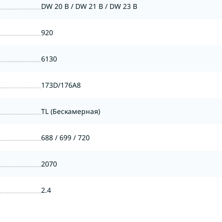
DW 20 B / DW 21 B / DW 23 B
920
6130
173D/176A8
TL (Бескамерная)
688 / 699 / 720
2070
2.4