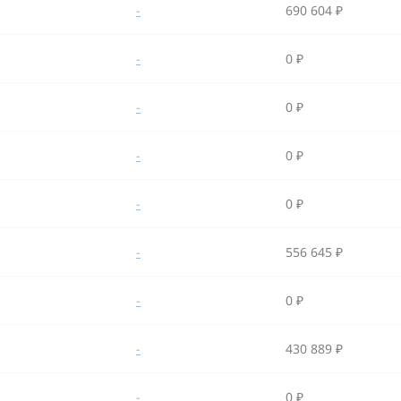
-
690 604 ₽
-
0 ₽
-
0 ₽
-
0 ₽
-
0 ₽
-
556 645 ₽
-
0 ₽
-
430 889 ₽
-
0 ₽