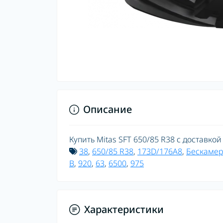
Описание
Купить Mitas SFT 650/85 R38 с доставкой
38
,
650/85 R38
,
173D/176A8
,
Бескамер
B
,
920
,
63
,
6500
,
975
Характеристики