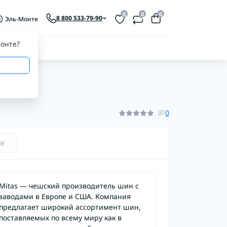
0
0
0
8 800 533-79-90
Эль-Монте
онте
?
0
ке
Mitas — чешский производитель шин с
заводами в Европе и США. Компания
предлагает широкий ассортимент шин,
поставляемых по всему миру как в