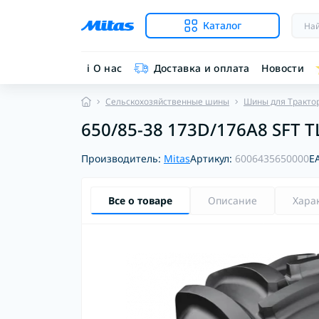
Каталог
ℹ︎ О нас
Доставка и оплата
Новости
Сельскохозяйственные шины
Шины для Тракто
650/85-38 173D/176A8 SFT T
Производитель:
Mitas
Артикул:
6006435650000
E
Все о товаре
Описание
Хара