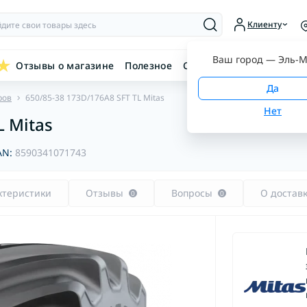
Клиенту
Ваш город —
Эль-М
Отзывы о магазине
Полезное
Связаться с нами
ров
650/85-38 173D/176A8 SFT TL Mitas
L Mitas
AN:
8590341071743
ктеристики
Отзывы
Вопросы
О достав
0
0