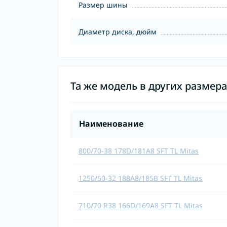
Размер шины
Диаметр диска, дюйм
Та же модель в других размер
Наименование
800/70-38 178D/181A8 SFT TL Mitas
1250/50-32 188A8/185B SFT TL Mitas
710/70 R38 166D/169A8 SFT TL Mitas