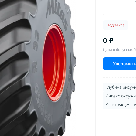
Под заказ
0 ₽
Цена в бонусных б
Уведомить
Глубина рисунк
Индекс окружно
Конструкция:
Р