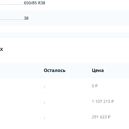
650/85 R38
38
ах
Осталось
Цена
-
0 ₽
-
1 107 215 ₽
-
291 623 ₽