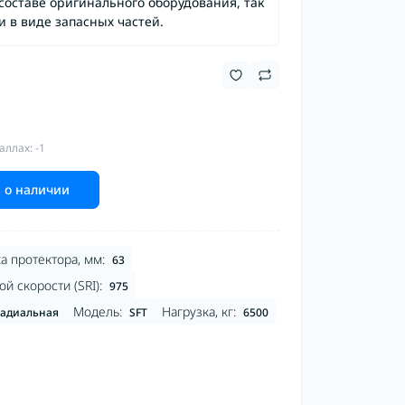
составе оригинального оборудования, так
и в виде запасных частей.
аллах: -1
 о наличии
а протектора, мм:
63
й скорости (SRI):
975
Модель:
Нагрузка, кг:
адиальная
SFT
6500