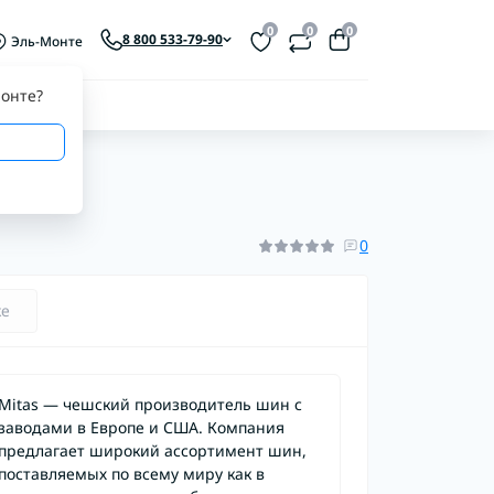
0
0
0
8 800 533-79-90
Эль-Монте
онте
?
0
ке
Mitas — чешский производитель шин с
заводами в Европе и США. Компания
предлагает широкий ассортимент шин,
поставляемых по всему миру как в