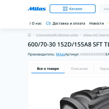
Каталог
ℹ︎ О нас
Доставка и оплата
Новости
Сельскохозяйственные шины
Шины для Тракто
600/70-30 152D/155A8 SFT T
Производитель:
Mitas
Артикул:
6006435630000
E
Все о товаре
Описание
Хара