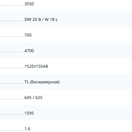
3550
DW 20 B / W 18 L
700
4700
152D/155A8
TL (Бескамерная)
645 / 625
1595
1.6