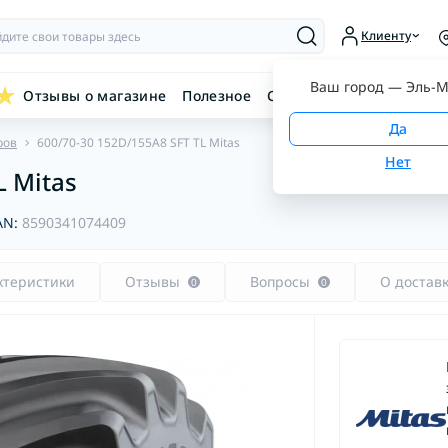
Клиенту
Ваш город —
Эль-М
Отзывы о магазине
Полезное
Связаться с нами
ров
600/70-30 152D/155A8 SFT TL Mitas
L Mitas
AN:
8590341074409
ктеристики
Отзывы
Вопросы
О достав
0
0