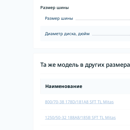
Размер шины
Размер шины
Диаметр диска, дюйм
Та же модель в других размер
Наименование
800/70-38 178D/181A8 SFT TL Mitas
1250/50-32 188A8/185B SFT TL Mitas