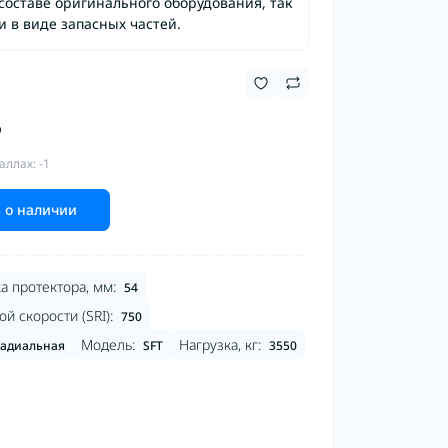
составе оригинального оборудования, так
и в виде запасных частей.
₽
аллах: -1
 о наличии
а протектора, мм:
54
й скорости (SRI):
750
Модель:
Нагрузка, кг:
адиальная
SFT
3550