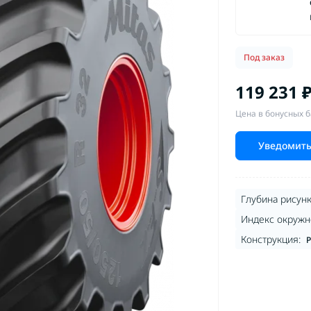
Под заказ
119 231 
Цена в бонусных б
Уведомить
Глубина рисунк
Индекс окружно
Конструкция:
Р