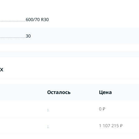
600/70 R30
30
ах
Осталось
Цена
-
0 ₽
-
1 107 215 ₽