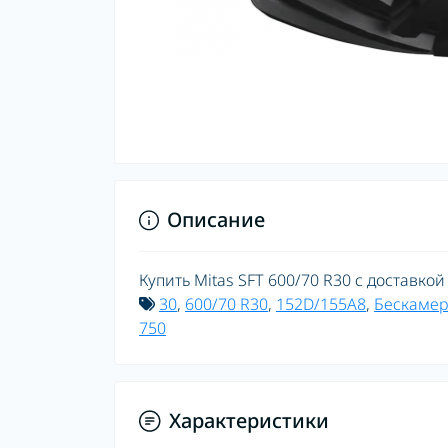
Описание
Купить Mitas SFT 600/70 R30 с доставкой
30
,
600/70 R30
,
152D/155A8
,
Бескамер
750
Характеристики